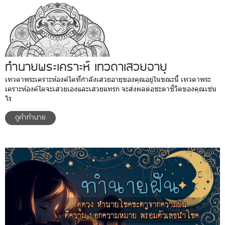
ทำนายพระเคราะห์ เทวดาเสวยอายุ
เทวดาพระเคราะห์องค์ใดที่กำลังเสวยอายุของคุณอยู่ในขณะนี้ เทวดาพระ
เคราะห์องค์ใดจะเสวยเองและเสวยแทรก จะส่งผลต่อชะตาชีวิตของคุณเช่น
ไร
ดูคำทำนาย