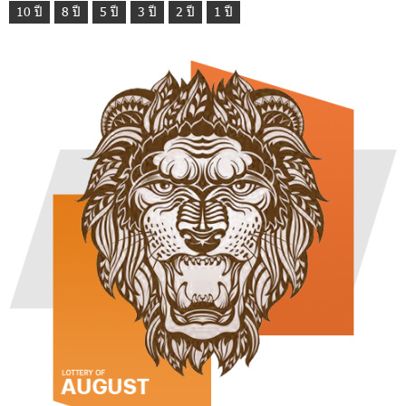
10 ปี
8 ปี
5 ปี
3 ปี
2 ปี
1 ปี