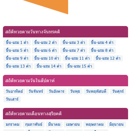
สถิติหวยตามวันทางจันทรคติ
ขึ้น-แรม 1 ค่ำ
ขึ้น-แรม 2 ค่ำ
ขึ้น-แรม 3 ค่ำ
ขึ้น-แรม 4 ค่ำ
ขึ้น-แรม 5 ค่ำ
ขึ้น-แรม 6 ค่ำ
ขึ้น-แรม 7 ค่ำ
ขึ้น-แรม 8 ค่ำ
ขึ้น-แรม 9 ค่ำ
ขึ้น-แรม 10 ค่ำ
ขึ้น-แรม 11 ค่ำ
ขึ้น-แรม 12 ค่ำ
ขึ้น-แรม 13 ค่ำ
ขึ้น-แรม 14 ค่ำ
ขึ้น-แรม 15 ค่ำ
สถิติหวยตามวันในสัปดาห์
วันอาทิตย์
วันจันทร์
วันอังคาร
วันพุธ
วันพฤหัสบดี
วันศุกร์
วันเสาร์
สถิติหวยตามเดือนทางสุริยคติ
มกราคม
กุมภาพันธ์
มีนาคม
เมษายน
พฤษภาคม
มิถุนายน