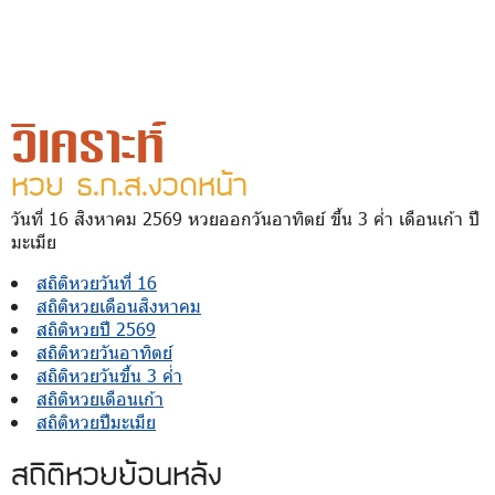
วิเคราะห์
หวย ธ.ก.ส.งวดหน้า
วันที่ 16 สิงหาคม 2569 หวยออกวันอาทิตย์ ขึ้น 3 ค่ำ เดือนเก้า ปี
มะเมีย
สถิติหวยวันที่ 16
สถิติหวยเดือนสิงหาคม
สถิติหวยปี 2569
สถิติหวยวันอาทิตย์
สถิติหวยวันขึ้น 3 ค่ำ
สถิติหวยเดือนเก้า
สถิติหวยปีมะเมีย
สถิติหวยย้อนหลัง