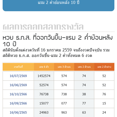
แรม 2 ค่ำย้อนหลัง 10 ปี
ผลการออกสลากรางวัล
หวย ธ.ก.ส. ที่ออกวันขึ้น-แรม 2 ค่ำย้อนหลัง
10 ปี
สถิตินับตั้งแต่งวดวันที่ 16 มกราคม 2559 จนถึงงวดปัจจุบัน รวม
สถิติหวย ธ.ก.ส. ออกวันขึ้น-แรม 2 ค่ำทั้งหมด 6 งวด
งวดวันที่
เลข 6 ตัว
เลข 3 ตัวบน
เลข 2 ตัวบน
เลข 2 ตัวล่าง
16/07/2569
1452574
574
74
52
16/06/2569
52574
574
74
52
16/10/2566
76738
738
38
76
16/09/2566
15077
077
77
15
16/06/2565
24963
963
63
24