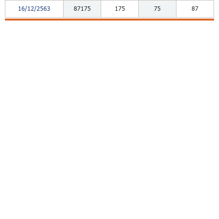
16/12/2563
87175
175
75
87