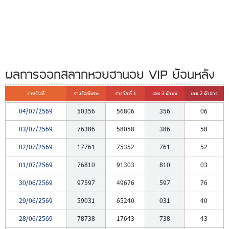
ผลการออกสลากหวยฮานอย VIP ย้อนหลัง
งวดวันที่
รางวัลพิเศษ
รางวัลที่ 1
เลข 3 ตัวบน
เลข 2 ตัวล่าง
04/07/2569
50356
56806
356
06
03/07/2569
76386
58058
386
58
02/07/2569
17761
75352
761
52
01/07/2569
76810
91303
810
03
30/06/2569
97597
49676
597
76
29/06/2569
59031
65240
031
40
28/06/2569
78738
17643
738
43