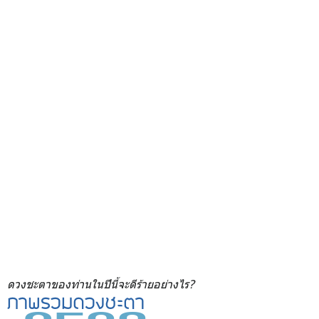
ดวงชะตาของท่านในปีนี้จะดีร้ายอย่างไร?
ภาพรวมดวงชะตา