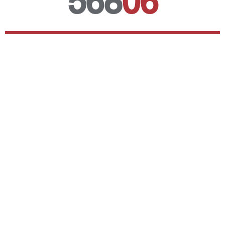
568
06