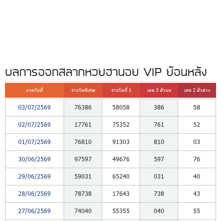
ผลการออกสลากหวยฮานอย VIP ย้อนหลัง
งวดวันที่
รางวัลพิเศษ
รางวัลที่ 1
เลข 3 ตัวบน
เลข 2 ตัวล่าง
03/07/2569
76386
58058
386
58
02/07/2569
17761
75352
761
52
01/07/2569
76810
91303
810
03
30/06/2569
97597
49676
597
76
29/06/2569
59031
65240
031
40
28/06/2569
78738
17643
738
43
27/06/2569
74040
55355
040
55