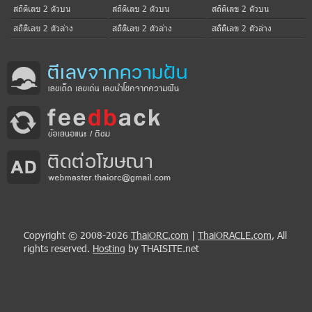
สถิติเลข 2 ตัวบน
สถิติเลข 2 ตัวบน
สถิติเลข 2 ตัวบน
สถิติเลข 2 ตัวล่าง
สถิติเลข 2 ตัวล่าง
สถิติเลข 2 ตัวล่าง
Copyright © 2008-2026
ThaiORC.com
|
ThaiORACLE.com
, All
rights reserved.
Hosting
by THAISITE.net