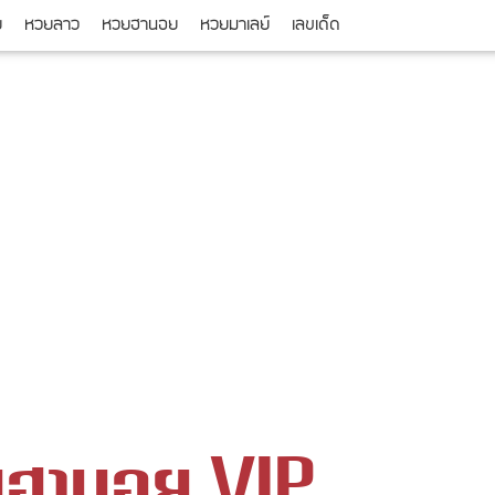
ย
หวยลาว
หวยฮานอย
หวยมาเลย์
เลขเด็ด
ฮานอย VIP