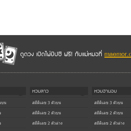
maemor.
ดูดวง เปิดไพ่ยิปซี ฟรี! กับแม่หมอที่
หวยลาว
หวยฮานอย
ัวบน
สถิติเลข 3 ตัวบน
สถิติเลข 3 ตัวบน
ว
สถิติเลข 2 ตัวบน
สถิติเลข 2 ตัวบน
ว
สถิติเลข 2 ตัวล่าง
สถิติเลข 2 ตัวล่าง