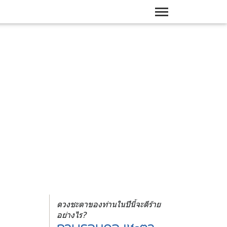
ดวงชะตาของท่านในปีนี้จะดีร้าย
อย่างไร?
ภาพรวมดวงชะตา