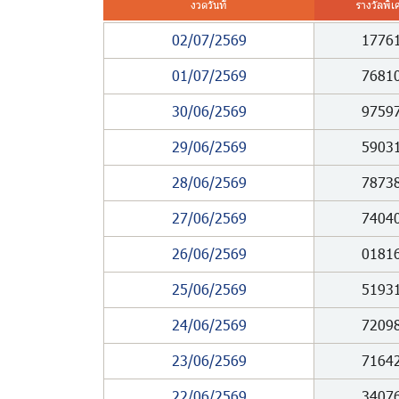
งวดวันที่
รางวัลพิเ
02/07/2569
1776
01/07/2569
7681
30/06/2569
9759
29/06/2569
5903
28/06/2569
7873
27/06/2569
7404
26/06/2569
0181
25/06/2569
5193
24/06/2569
7209
23/06/2569
7164
22/06/2569
3407