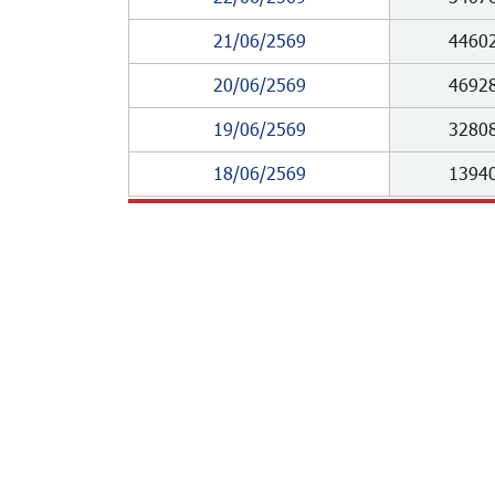
21/06/2569
4460
20/06/2569
4692
19/06/2569
3280
18/06/2569
1394