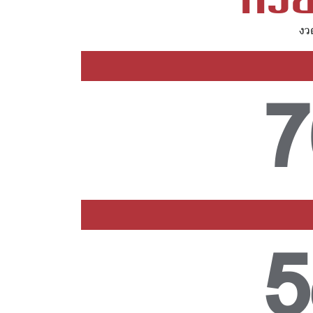
งว
7
5