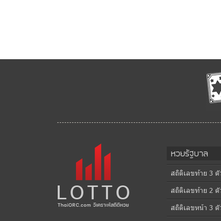
หวยรัฐบาล
สถิติเลขท้าย 3 ต
สถิติเลขท้าย 2 ตั
สถิติเลขหน้า 3 ตั