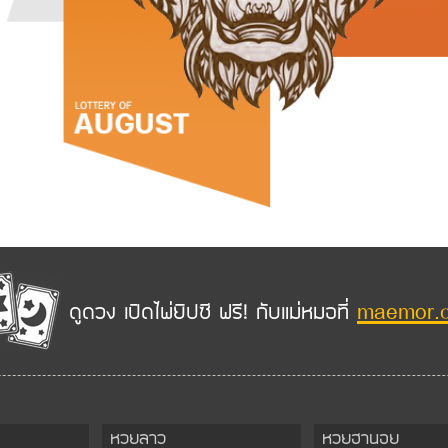
maemor.
ดูดวง เปิดไพ่ยิปซี ฟรี! กับแม่หมอที่
หวยลาว
หวยฮานอย