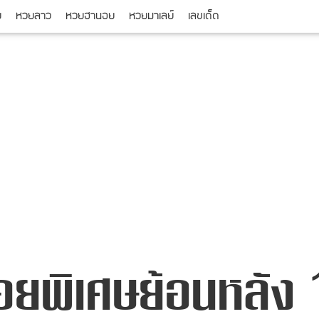
ย
หวยลาว
หวยฮานอย
หวยมาเลย์
เลขเด็ด
อยพิเศษย้อนหลัง 