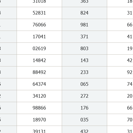
3
31018
363
18
4
52831
824
31
1
76066
981
66
1
17041
371
41
3
02619
803
19
3
14842
143
42
3
88492
233
92
5
64374
065
74
2
34120
272
20
6
98866
176
66
5
18970
035
70
2
39131
432
31