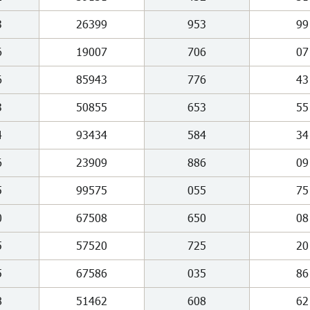
3
26399
953
99
6
19007
706
07
6
85943
776
43
3
50855
653
55
4
93434
584
34
6
23909
886
09
5
99575
055
75
0
67508
650
08
5
57520
725
20
5
67586
035
86
8
51462
608
62