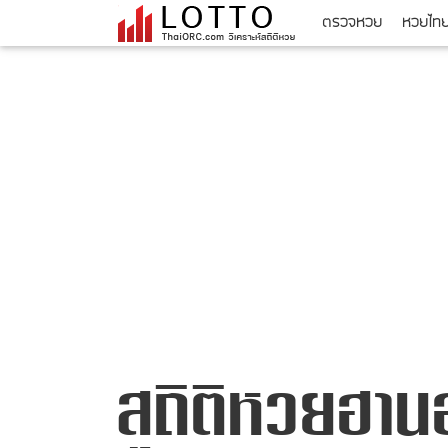
ตรวจหวย
หวยไท
สถิติหวยฮาน