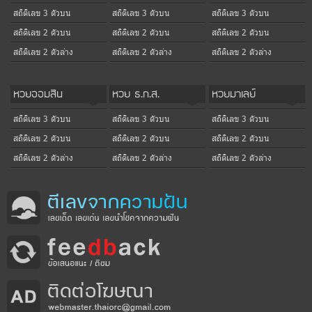
สถิติเลข 3 ตัวบน
สถิติเลข 3 ตัวบน
สถิติเลข 3 ตัวบน
สถิติเลข 2 ตัวบน
สถิติเลข 2 ตัวบน
สถิติเลข 2 ตัวบน
สถิติเลข 2 ตัวล่าง
สถิติเลข 2 ตัวล่าง
สถิติเลข 2 ตัวล่าง
หวยออมสิน
หวย ธ.ก.ส.
หวยมาเลย์
สถิติเลข 3 ตัวบน
สถิติเลข 3 ตัวบน
สถิติเลข 3 ตัวบน
สถิติเลข 2 ตัวบน
สถิติเลข 2 ตัวบน
สถิติเลข 2 ตัวบน
สถิติเลข 2 ตัวล่าง
สถิติเลข 2 ตัวล่าง
สถิติเลข 2 ตัวล่าง