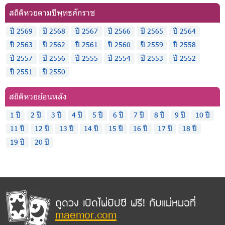
สถิติหวยตามปีพุทธศักราช
ปี 2569
ปี 2568
ปี 2567
ปี 2566
ปี 2565
ปี 2564
ปี 2563
ปี 2562
ปี 2561
ปี 2560
ปี 2559
ปี 2558
ปี 2557
ปี 2556
ปี 2555
ปี 2554
ปี 2553
ปี 2552
ปี 2551
ปี 2550
สถิติหวยย้อนหลัง
1 ปี
2 ปี
3 ปี
4 ปี
5 ปี
6 ปี
7 ปี
8 ปี
9 ปี
10 ปี
11 ปี
12 ปี
13 ปี
14 ปี
15 ปี
16 ปี
17 ปี
18 ปี
19 ปี
20 ปี
ดูดวง เปิดไพ่ยิปซี ฟรี! กับแม่หมอที่
maemor.com