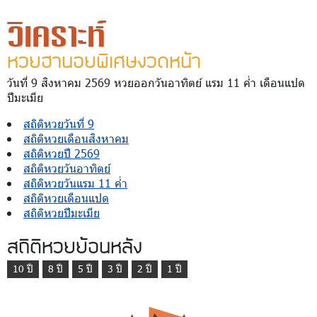
วิเคราะห์
หวยฮานอยพิเศษงวดหน้า
วันที่ 9 สิงหาคม 2569 หวยออกวันอาทิตย์ แรม 11 ค่ำ เดือนแปด
ปีมะเมีย
สถิติหวยวันที่ 9
สถิติหวยเดือนสิงหาคม
สถิติหวยปี 2569
สถิติหวยวันอาทิตย์
สถิติหวยวันแรม 11 ค่ำ
สถิติหวยเดือนแปด
สถิติหวยปีมะเมีย
สถิติหวยย้อนหลัง
10 ปี
8 ปี
5 ปี
3 ปี
2 ปี
1 ปี