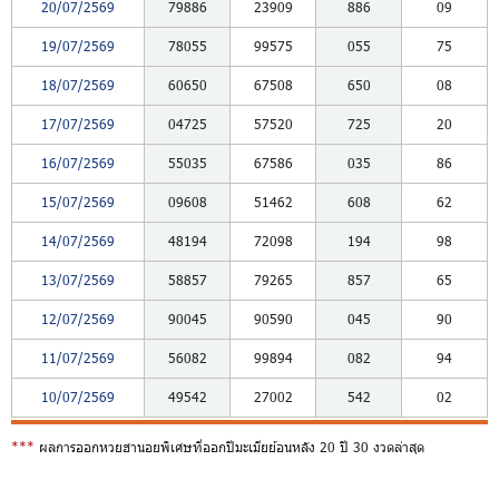
20/07/2569
79886
23909
886
09
19/07/2569
78055
99575
055
75
18/07/2569
60650
67508
650
08
17/07/2569
04725
57520
725
20
16/07/2569
55035
67586
035
86
15/07/2569
09608
51462
608
62
14/07/2569
48194
72098
194
98
13/07/2569
58857
79265
857
65
12/07/2569
90045
90590
045
90
11/07/2569
56082
99894
082
94
10/07/2569
49542
27002
542
02
***
ผลการออกหวยฮานอยพิเศษที่ออกปีมะเมียย้อนหลัง 20 ปี 30 งวดล่าสุด