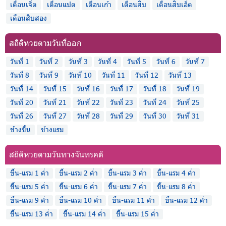
เดือนเจ็ด
เดือนแปด
เดือนเก้า
เดือนสิบ
เดือนสิบเอ็ด
เดือนสิบสอง
สถิติหวยตามวันที่ออก
วันที่ 1
วันที่ 2
วันที่ 3
วันที่ 4
วันที่ 5
วันที่ 6
วันที่ 7
วันที่ 8
วันที่ 9
วันที่ 10
วันที่ 11
วันที่ 12
วันที่ 13
วันที่ 14
วันที่ 15
วันที่ 16
วันที่ 17
วันที่ 18
วันที่ 19
วันที่ 20
วันที่ 21
วันที่ 22
วันที่ 23
วันที่ 24
วันที่ 25
วันที่ 26
วันที่ 27
วันที่ 28
วันที่ 29
วันที่ 30
วันที่ 31
ข้างขึ้น
ข้างแรม
สถิติหวยตามวันทางจันทรคติ
ขึ้น-แรม 1 ค่ำ
ขึ้น-แรม 2 ค่ำ
ขึ้น-แรม 3 ค่ำ
ขึ้น-แรม 4 ค่ำ
ขึ้น-แรม 5 ค่ำ
ขึ้น-แรม 6 ค่ำ
ขึ้น-แรม 7 ค่ำ
ขึ้น-แรม 8 ค่ำ
ขึ้น-แรม 9 ค่ำ
ขึ้น-แรม 10 ค่ำ
ขึ้น-แรม 11 ค่ำ
ขึ้น-แรม 12 ค่ำ
ขึ้น-แรม 13 ค่ำ
ขึ้น-แรม 14 ค่ำ
ขึ้น-แรม 15 ค่ำ