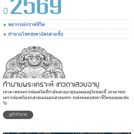
2569
ปี
พยากรณ์กราฟชีวิต
ทำนายโชคชะตาฉัตรสามชั้น
ทำนายพระเคราะห์ เทวดาเสวยอายุ
เทวดาพระเคราะห์องค์ใดที่กำลังเสวยอายุของคุณอยู่ในขณะนี้ เทวดาพระ
เคราะห์องค์ใดจะเสวยเองและเสวยแทรก จะส่งผลต่อชะตาชีวิตของคุณเช่น
ไร
ดูคำทำนาย