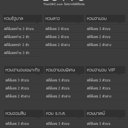
หวยรัฐบาล
หวยลาว
หวยฮานอย
สถิติเลขท้าย 3 ตัวบน
สถิติเลข 3 ตัวบน
สถิติเลข 3 ตัวบน
สถิติเลขท้าย 2 ตัว
สถิติเลข 2 ตัวบน
สถิติเลข 2 ตัวบน
สถิติเลขหน้า 3 ตัว
สถิติเลข 2 ตัวล่าง
สถิติเลข 2 ตัวล่าง
สถิติเลขท้าย 3 ตัว
หวยฮานอยเฉพาะกิจ
หวยฮานอยพิเศษ
หวยฮานอย VIP
สถิติเลข 3 ตัวบน
สถิติเลข 3 ตัวบน
สถิติเลข 3 ตัวบน
สถิติเลข 2 ตัวบน
สถิติเลข 2 ตัวบน
สถิติเลข 2 ตัวบน
สถิติเลข 2 ตัวล่าง
สถิติเลข 2 ตัวล่าง
สถิติเลข 2 ตัวล่าง
หวยออมสิน
หวย ธ.ก.ส.
หวยมาเลย์
สถิติเลข 3 ตัวบน
สถิติเลข 3 ตัวบน
สถิติเลข 3 ตัวบน