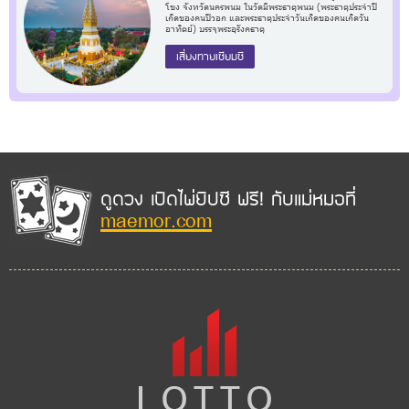
โขง จังหวัดนครพนม ในวัดมีพระธาตุพนม (พระธาตุประจำปี
เกิดของคนปีวอก และพระธาตุประจำวันเกิดของคนเกิดวัน
อาทิตย์) บรรจุพระอุรังคธาตุ
เสี่ยงทายเซียมซี
ดูดวง เปิดไพ่ยิปซี ฟรี! กับแม่หมอที่
maemor.com