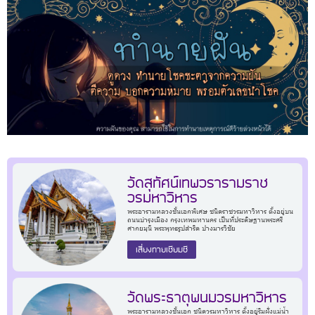
วัดสุทัศน์เทพวรารามราช
วรมหาวิหาร
พระอารามหลวงชั้นเอกพิเศษ ชนิดราชวรมหาวิหาร ตั้งอยู่บน
ถนนบำรุงเมือง กรุงเทพมหานคร เป็นที่ประดิษฐานพระศรี
ศากยมุนี พระพุทธรูปสำริด ปางมารวิชัย
เสี่ยงทายเซียมซี
วัดพระธาตุพนมวรมหาวิหาร
พระอารามหลวงชั้นเอก ชนิดวรมหาวิหาร ตั้งอยู่ริมฝั่งแม่น้ำ