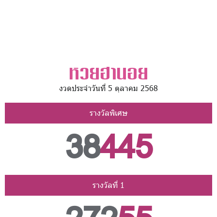
หวยฮานอย
งวดประจำวันที่ 5 ตุลาคม 2568
รางวัลพิเศษ
38
445
รางวัลที่ 1