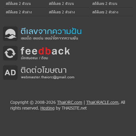
สถิติเลข 2 ตัวบน
สถิติเลข 2 ตัวบน
สถิติเลข 2 ตัวบน
สถิติเลข 2 ตัวล่าง
สถิติเลข 2 ตัวล่าง
สถิติเลข 2 ตัวล่าง
Copyright © 2008-2026
ThaiORC.com
|
ThaiORACLE.com
, All
rights reserved.
Hosting
by THAISITE.net