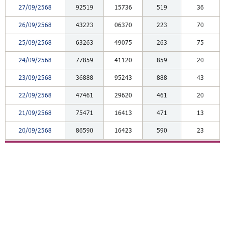
27/09/2568
92519
15736
519
36
26/09/2568
43223
06370
223
70
25/09/2568
63263
49075
263
75
24/09/2568
77859
41120
859
20
23/09/2568
36888
95243
888
43
22/09/2568
47461
29620
461
20
21/09/2568
75471
16413
471
13
20/09/2568
86590
16423
590
23