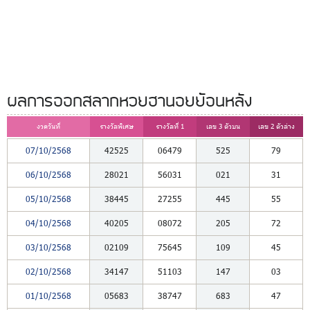
ผลการออกสลากหวยฮานอยย้อนหลัง
งวดวันที่
รางวัลพิเศษ
รางวัลที่ 1
เลข 3 ตัวบน
เลข 2 ตัวล่าง
07/10/2568
42525
06479
525
79
06/10/2568
28021
56031
021
31
05/10/2568
38445
27255
445
55
04/10/2568
40205
08072
205
72
03/10/2568
02109
75645
109
45
02/10/2568
34147
51103
147
03
01/10/2568
05683
38747
683
47