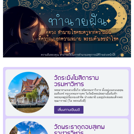
วัดระฆังโฆสิตาราม
วรมหาวิหาร
พระอารามหลวงชั้นโท ชนิดวรมหาวิหาร ตั้งอยู่บนถนนอรุณ
อมรินทร์ กรุงเทพมหานคร ในวัดมีพระประธานยิ้มรับฟ้า
พระพุทธรูปเนื้อทองสำริด ปางสมาธิ และรูปหล่อสมเด็จพระ
พุฒาจารย์ (โต พรหมรังสี)
เสี่ยงทายเซียมซี
วัดพระธาตุดอยสุเทพ
ราชวรวิหาร