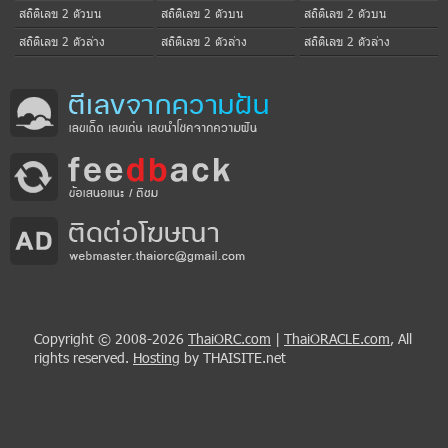
สถิติเลข 2 ตัวบน
สถิติเลข 2 ตัวบน
สถิติเลข 2 ตัวบน
สถิติเลข 2 ตัวล่าง
สถิติเลข 2 ตัวล่าง
สถิติเลข 2 ตัวล่าง
Copyright © 2008-2026
ThaiORC.com
|
ThaiORACLE.com
, All
rights reserved.
Hosting
by THAISITE.net