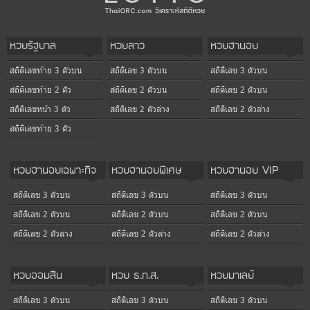
หวยรัฐบาล
หวยลาว
หวยฮานอย
สถิติเลขท้าย 3 ตัวบน
สถิติเลข 3 ตัวบน
สถิติเลข 3 ตัวบน
สถิติเลขท้าย 2 ตัว
สถิติเลข 2 ตัวบน
สถิติเลข 2 ตัวบน
สถิติเลขหน้า 3 ตัว
สถิติเลข 2 ตัวล่าง
สถิติเลข 2 ตัวล่าง
สถิติเลขท้าย 3 ตัว
หวยฮานอยเฉพาะกิจ
หวยฮานอยพิเศษ
หวยฮานอย VIP
สถิติเลข 3 ตัวบน
สถิติเลข 3 ตัวบน
สถิติเลข 3 ตัวบน
สถิติเลข 2 ตัวบน
สถิติเลข 2 ตัวบน
สถิติเลข 2 ตัวบน
สถิติเลข 2 ตัวล่าง
สถิติเลข 2 ตัวล่าง
สถิติเลข 2 ตัวล่าง
หวยออมสิน
หวย ธ.ก.ส.
หวยมาเลย์
สถิติเลข 3 ตัวบน
สถิติเลข 3 ตัวบน
สถิติเลข 3 ตัวบน