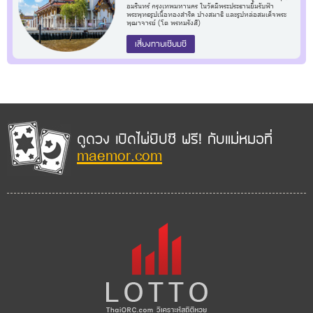
อมรินทร์ กรุงเทพมหานคร ในวัดมีพระประธานยิ้มรับฟ้า
พระพุทธรูปเนื้อทองสำริด ปางสมาธิ และรูปหล่อสมเด็จพระ
พุฒาจารย์ (โต พรหมรังสี)
เสี่ยงทายเซียมซี
ดูดวง เปิดไพ่ยิปซี ฟรี! กับแม่หมอที่
maemor.com