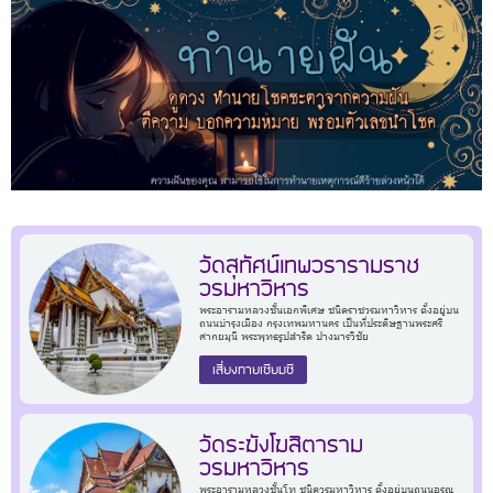
วัดสุทัศน์เทพวรารามราช
วรมหาวิหาร
พระอารามหลวงชั้นเอกพิเศษ ชนิดราชวรมหาวิหาร ตั้งอยู่บน
ถนนบำรุงเมือง กรุงเทพมหานคร เป็นที่ประดิษฐานพระศรี
ศากยมุนี พระพุทธรูปสำริด ปางมารวิชัย
เสี่ยงทายเซียมซี
วัดระฆังโฆสิตาราม
วรมหาวิหาร
พระอารามหลวงชั้นโท ชนิดวรมหาวิหาร ตั้งอยู่บนถนนอรุณ