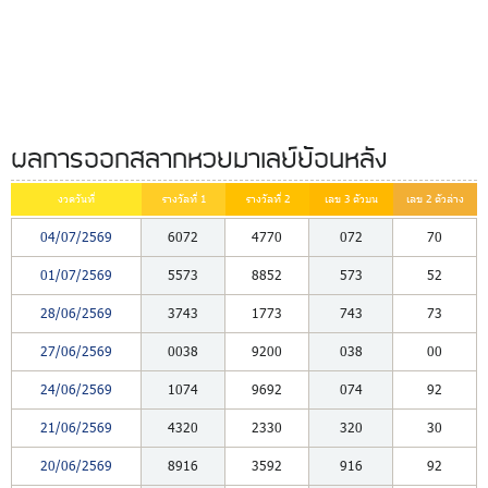
ผลการออกสลากหวยมาเลย์ย้อนหลัง
งวดวันที่
รางวัลที่ 1
รางวัลที่ 2
เลข 3 ตัวบน
เลข 2 ตัวล่าง
04/07/2569
6072
4770
072
70
01/07/2569
5573
8852
573
52
28/06/2569
3743
1773
743
73
27/06/2569
0038
9200
038
00
24/06/2569
1074
9692
074
92
21/06/2569
4320
2330
320
30
20/06/2569
8916
3592
916
92