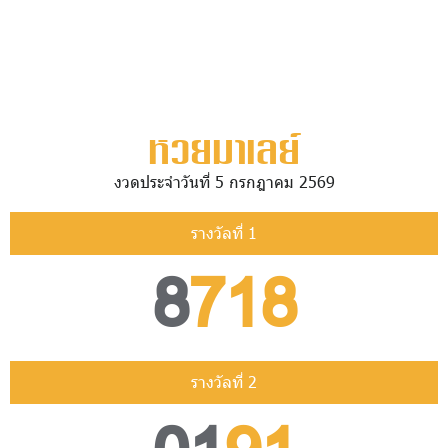
หวยมาเลย์
งวดประจำวันที่ 5 กรกฎาคม 2569
รางวัลที่ 1
8
718
รางวัลที่ 2