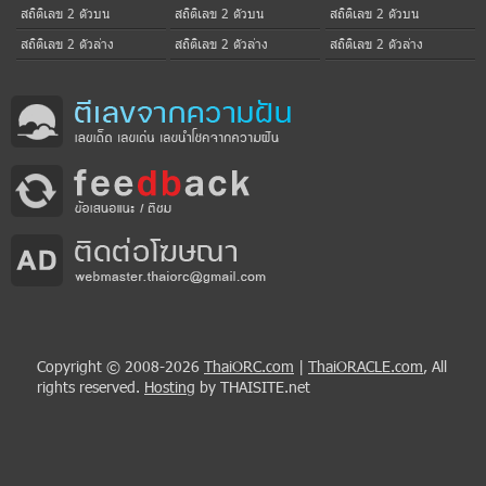
สถิติเลข 2 ตัวบน
สถิติเลข 2 ตัวบน
สถิติเลข 2 ตัวบน
สถิติเลข 2 ตัวล่าง
สถิติเลข 2 ตัวล่าง
สถิติเลข 2 ตัวล่าง
Copyright © 2008-2026
ThaiORC.com
|
ThaiORACLE.com
, All
rights reserved.
Hosting
by THAISITE.net