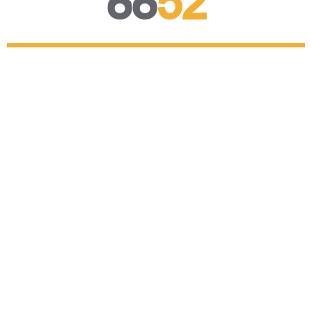
88
52