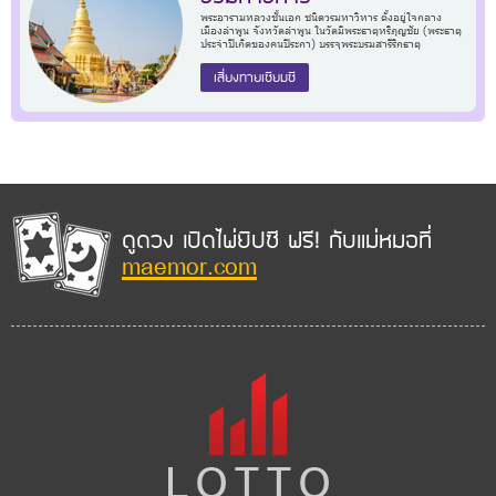
พระอารามหลวงชั้นเอก ชนิดวรมหาวิหาร ตั้งอยู่ใจกลาง
เมืองลำพูน จังหวัดลำพูน ในวัดมีพระธาตุหริภุญชัย (พระธาตุ
ประจำปีเกิดของคนปีระกา) บรรจุพระบรมสารีริกธาตุ
เสี่ยงทายเซียมซี
ดูดวง เปิดไพ่ยิปซี ฟรี! กับแม่หมอที่
maemor.com