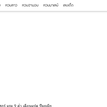
ย
หวยลาว
หวยฮานอย
หวยมาเลย์
เลขเด็ด
กร์ แรม 9 ค่ำ เดือนแปด ปีมะเมีย