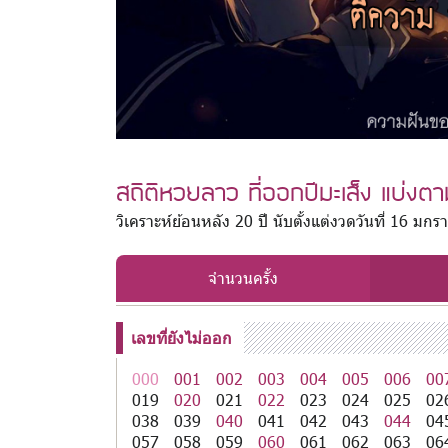
สถิติหวยลาว ที่ออกปีมะเส็ง แบ่งต
วิเคราะห์ย้อนหลัง 20 ปี นับตั้งแต่งวดวันที่ 16 
จำนวนครั้ง
เลขที่ยังไม่ออก
000
001
002
003
004
005
006
00
019
020
021
022
023
024
025
02
038
039
040
041
042
043
044
04
057
058
059
060
061
062
063
06