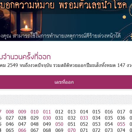
ามจำนวนครั้งที่ออก
มกราคม 2549 จนถึงงวดปัจจุบัน รวมสถิติหวยออกปีมะเส็งทั้งหมด 147 ง
เลขที่ออก
7
008
009
010
011
012
013
014
015
016
017
6
027
028
029
030
031
032
033
034
035
036
5
046
047
048
049
050
051
052
053
054
055
4
065
066
067
068
069
070
071
072
073
074