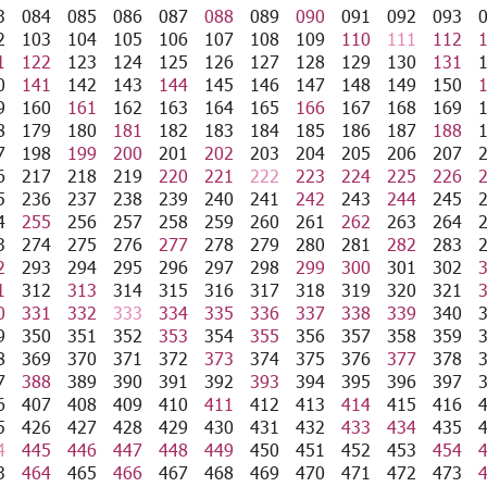
3
084
085
086
087
088
089
090
091
092
093
2
103
104
105
106
107
108
109
110
111
112
1
122
123
124
125
126
127
128
129
130
131
0
141
142
143
144
145
146
147
148
149
150
9
160
161
162
163
164
165
166
167
168
169
8
179
180
181
182
183
184
185
186
187
188
7
198
199
200
201
202
203
204
205
206
207
6
217
218
219
220
221
222
223
224
225
226
5
236
237
238
239
240
241
242
243
244
245
4
255
256
257
258
259
260
261
262
263
264
3
274
275
276
277
278
279
280
281
282
283
2
293
294
295
296
297
298
299
300
301
302
1
312
313
314
315
316
317
318
319
320
321
0
331
332
333
334
335
336
337
338
339
340
9
350
351
352
353
354
355
356
357
358
359
8
369
370
371
372
373
374
375
376
377
378
7
388
389
390
391
392
393
394
395
396
397
6
407
408
409
410
411
412
413
414
415
416
5
426
427
428
429
430
431
432
433
434
435
4
445
446
447
448
449
450
451
452
453
454
3
464
465
466
467
468
469
470
471
472
473