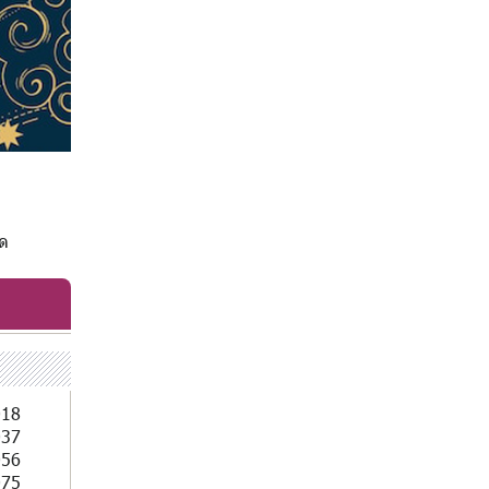
วด
018
037
056
075