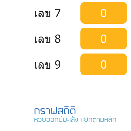
เลข 7
0
เลข 8
0
เลข 9
0
กราฟสถิติ
หวยออกปีมะเส็ง แยกตามหลัก