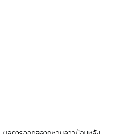
ผลการออกสลากหวยลาวย้อนหลัง