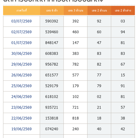
งวดวันที่
เลข 6 ตัว
เลข 3 ตัวบน
เลข 2 ตัวบน
เลข 2 ตัวล่าง
03/07/2569
590392
392
92
03
02/07/2569
539460
460
60
94
01/07/2569
848147
147
47
81
30/06/2569
608383
383
83
83
29/06/2569
956782
782
82
67
26/06/2569
651577
577
77
15
25/06/2569
529179
179
79
91
24/06/2569
618102
102
02
81
23/06/2569
935721
721
21
57
22/06/2569
153818
818
18
38
19/06/2569
074240
240
40
42