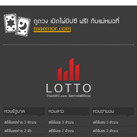
ดูดวง เปิดไพ่ยิปซี ฟรี! กับแม่หมอที่
maemor.com
หวยรัฐบาล
หวยลาว
หวยฮานอย
สถิติเลขท้าย 3 ตัวบน
สถิติเลข 3 ตัวบน
สถิติเลข 3 ตัวบน
สถิติเลขท้าย 2 ตัว
สถิติเลข 2 ตัวบน
สถิติเลข 2 ตัวบน