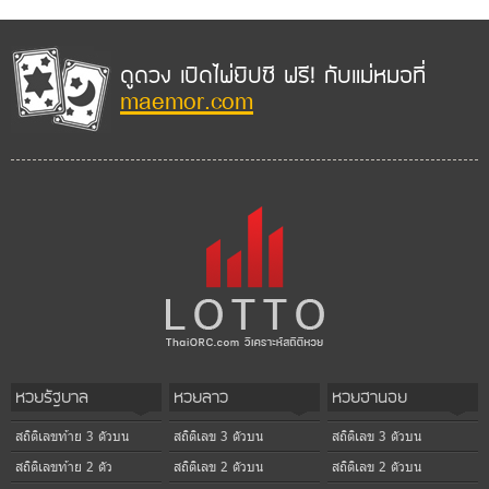
ดูดวง เปิดไพ่ยิปซี ฟรี! กับแม่หมอที่
maemor.com
หวยรัฐบาล
หวยลาว
หวยฮานอย
สถิติเลขท้าย 3 ตัวบน
สถิติเลข 3 ตัวบน
สถิติเลข 3 ตัวบน
สถิติเลขท้าย 2 ตัว
สถิติเลข 2 ตัวบน
สถิติเลข 2 ตัวบน