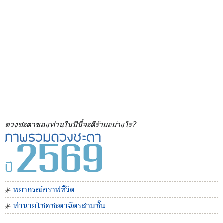
ดวงชะตาของท่านในปีนี้จะดีร้ายอย่างไร?
ภาพรวมดวงชะตา
2569
ปี
พยากรณ์กราฟชีวิต
ทำนายโชคชะตาฉัตรสามชั้น