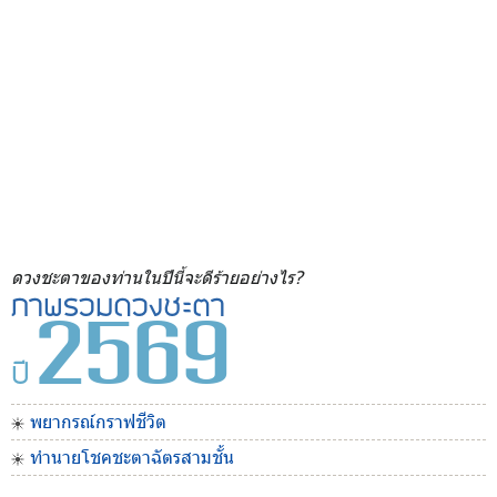
ดวงชะตาของท่านในปีนี้จะดีร้ายอย่างไร?
ภาพรวมดวงชะตา
2569
ปี
พยากรณ์กราฟชีวิต
ทำนายโชคชะตาฉัตรสามชั้น