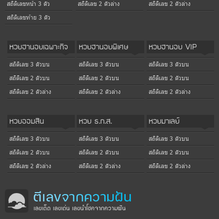
สถิติเลขหน้า 3 ตัว
สถิติเลข 2 ตัวล่าง
สถิติเลข 2 ตัวล่าง
สถิติเลขท้าย 3 ตัว
หวยฮานอยเฉพาะกิจ
หวยฮานอยพิเศษ
หวยฮานอย VIP
สถิติเลข 3 ตัวบน
สถิติเลข 3 ตัวบน
สถิติเลข 3 ตัวบน
สถิติเลข 2 ตัวบน
สถิติเลข 2 ตัวบน
สถิติเลข 2 ตัวบน
สถิติเลข 2 ตัวล่าง
สถิติเลข 2 ตัวล่าง
สถิติเลข 2 ตัวล่าง
หวยออมสิน
หวย ธ.ก.ส.
หวยมาเลย์
สถิติเลข 3 ตัวบน
สถิติเลข 3 ตัวบน
สถิติเลข 3 ตัวบน
สถิติเลข 2 ตัวบน
สถิติเลข 2 ตัวบน
สถิติเลข 2 ตัวบน
สถิติเลข 2 ตัวล่าง
สถิติเลข 2 ตัวล่าง
สถิติเลข 2 ตัวล่าง