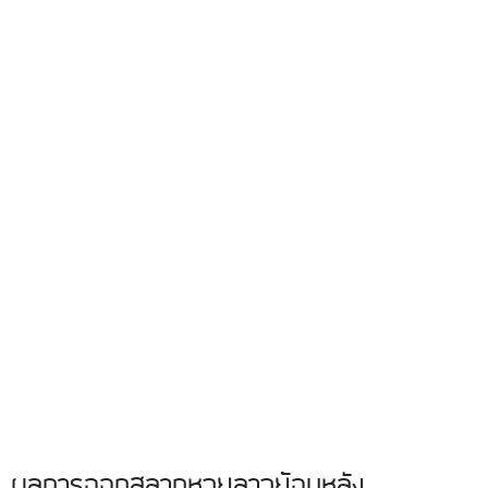
ผลการออกสลากหวยลาวย้อนหลัง