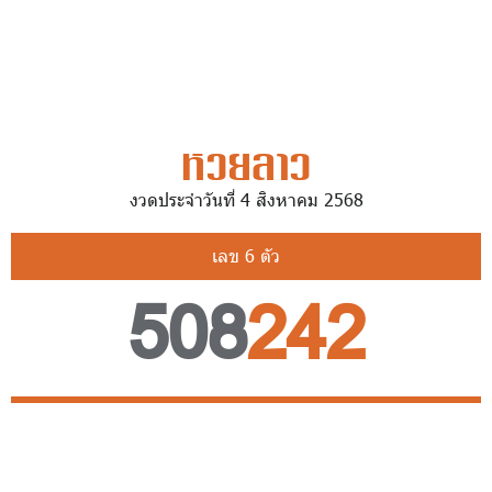
หวยลาว
งวดประจำวันที่ 4 สิงหาคม 2568
เลข 6 ตัว
508
242