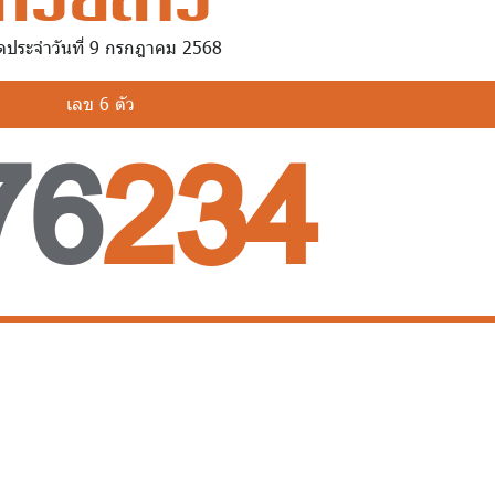
ดประจำวันที่ 9 กรกฎาคม 2568
76
เลข 6 ตัว
234