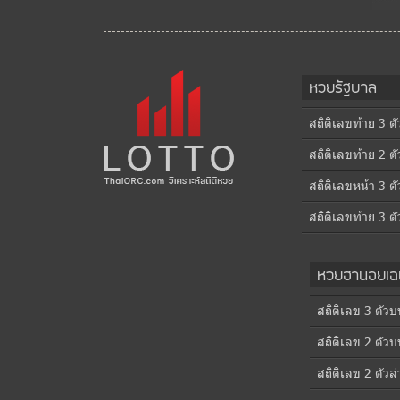
หวยรัฐบาล
สถิติเลขท้าย 3 ต
สถิติเลขท้าย 2 ตั
สถิติเลขหน้า 3 ตั
สถิติเลขท้าย 3 ตั
หวยฮานอยเฉพ
สถิติเลข 3 ตัวบ
สถิติเลข 2 ตัวบ
สถิติเลข 2 ตัวล่