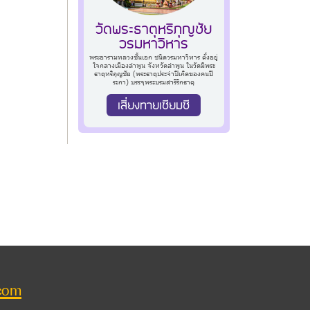
วัดพระธาตุหริภุญชัย
วรมหาวิหาร
พระอารามหลวงชั้นเอก ชนิดวรมหาวิหาร ตั้งอยู่
ใจกลางเมืองลำพูน จังหวัดลำพูน ในวัดมีพระ
ธาตุหริภุญชัย (พระธาตุประจำปีเกิดของคนปี
ระกา) บรรจุพระบรมสารีริกธาตุ
เสี่ยงทายเซียมซี
com