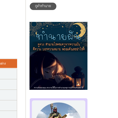
ดูคำทำนาย
วล่าง