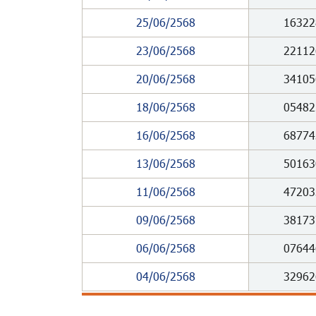
25/06/2568
16322
23/06/2568
22112
20/06/2568
34105
18/06/2568
05482
16/06/2568
68774
13/06/2568
50163
11/06/2568
47203
09/06/2568
38173
06/06/2568
07644
04/06/2568
32962