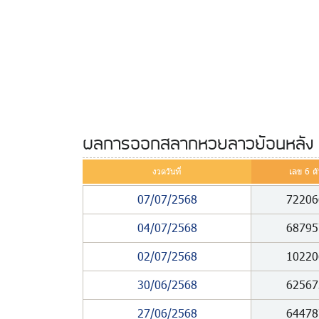
ผลการออกสลากหวยลาวย้อนหลัง
งวดวันที่
เลข 6 ตั
07/07/2568
72206
04/07/2568
68795
02/07/2568
10220
30/06/2568
62567
27/06/2568
64478