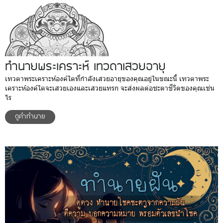
ทำนายพระเคราะห์ เทวดาเสวยอายุ
เทวดาพระเคราะห์องค์ใดที่กำลังเสวยอายุของคุณอยู่ในขณะนี้ เทวดาพระ
เคราะห์องค์ใดจะเสวยเองและเสวยแทรก จะส่งผลต่อชะตาชีวิตของคุณเช่น
ไร
ดูคำทำนาย