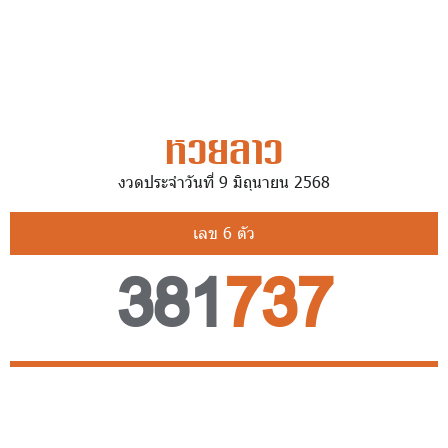
หวยลาว
งวดประจำวันที่ 9 มิถุนายน 2568
เลข 6 ตัว
381
737