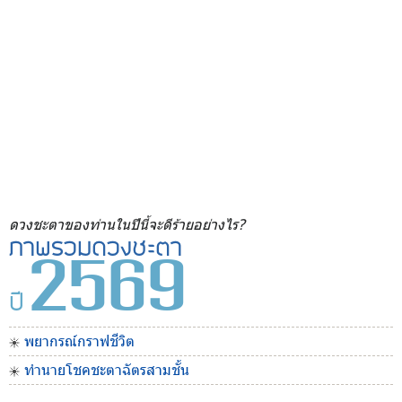
ดวงชะตาของท่านในปีนี้จะดีร้ายอย่างไร?
ภาพรวมดวงชะตา
2569
ปี
พยากรณ์กราฟชีวิต
ทำนายโชคชะตาฉัตรสามชั้น