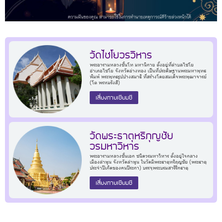
วัดไชโยวรวิหาร
พระอารามหลวงชั้นโท มหานิกาย ตั้งอยู่ที่ตำบลไชโย
อำเภอไชโย จังหวัดอ่างทอง เป็นที่ประดิษฐานพระมหาพุทธ
พิมพ์ พระพุทธรูปปางสมาธิ ที่สร้างโดยสมเด็จพระพุฒาจารย์
(โต พรหมรังสี)
เสี่ยงทายเซียมซี
วัดพระธาตุหริภุญชัย
วรมหาวิหาร
พระอารามหลวงชั้นเอก ชนิดวรมหาวิหาร ตั้งอยู่ใจกลาง
เมืองลำพูน จังหวัดลำพูน ในวัดมีพระธาตุหริภุญชัย (พระธาตุ
ประจำปีเกิดของคนปีระกา) บรรจุพระบรมสารีริกธาตุ
เสี่ยงทายเซียมซี