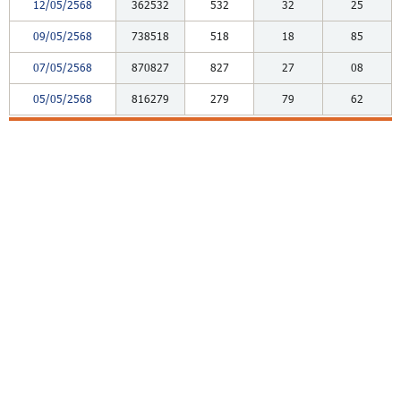
12/05/2568
362532
532
32
25
09/05/2568
738518
518
18
85
07/05/2568
870827
827
27
08
05/05/2568
816279
279
79
62