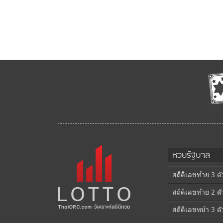
หวยรัฐบาล
สถิติเลขท้าย 3 ต
สถิติเลขท้าย 2 ตั
สถิติเลขหน้า 3 ตั