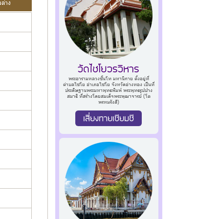
วล่าง
วัดไชโยวรวิหาร
พระอารามหลวงชั้นโท มหานิกาย ตั้งอยู่ที่
ตำบลไชโย อำเภอไชโย จังหวัดอ่างทอง เป็นที่
ประดิษฐานพระมหาพุทธพิมพ์ พระพุทธรูปปาง
สมาธิ ที่สร้างโดยสมเด็จพระพุฒาจารย์ (โต
พรหมรังสี)
เสี่ยงทายเซียมซี