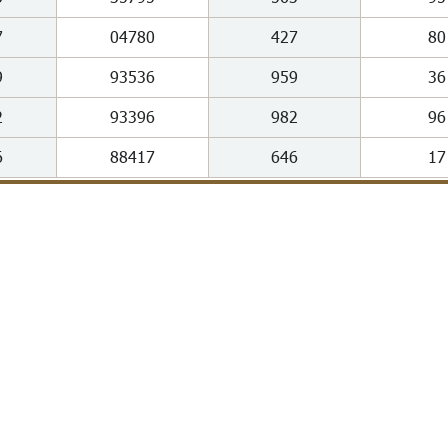
7
04780
427
80
9
93536
959
36
2
93396
982
96
6
88417
646
17