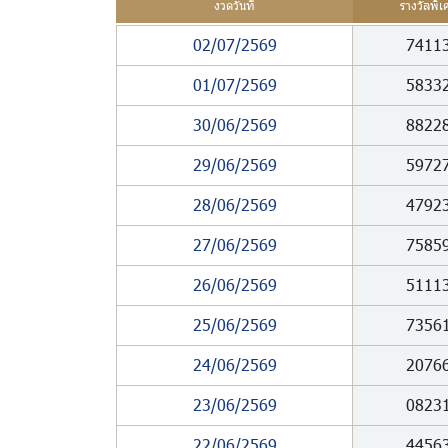
งวดวันที่
รางวัลพิเ
02/07/2569
7411
01/07/2569
5833
30/06/2569
8822
29/06/2569
5972
28/06/2569
4792
27/06/2569
7585
26/06/2569
5111
25/06/2569
7356
24/06/2569
2076
23/06/2569
0823
22/06/2569
4456