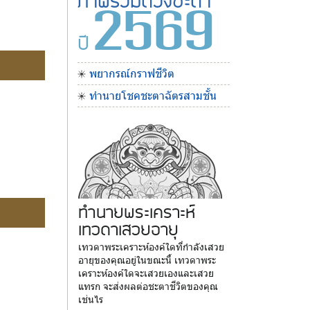
2569
ปี
พยากรณ์กราฟชีวิต
ทำนายโชคชะตาฉัตรสามชั้น
ทำนายพระเคราะห์
เทวดาเสวยอายุ
เทวดาพระเคราะห์องค์ใดที่กำลังเสวย
อายุของคุณอยู่ในขณะนี้ เทวดาพระ
เคราะห์องค์ใดจะเสวยเองและเสวย
แทรก จะส่งผลต่อชะตาชีวิตของคุณ
เช่นไร