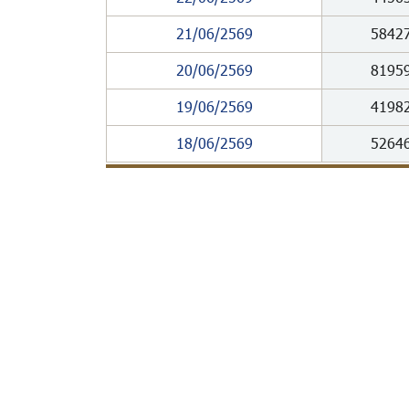
21/06/2569
5842
20/06/2569
8195
19/06/2569
4198
18/06/2569
5264