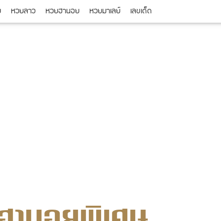
ย
หวยลาว
หวยฮานอย
หวยมาเลย์
เลขเด็ด
ฮานอยพิเศษ