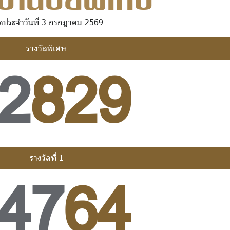
ดประจำวันที่ 3 กรกฎาคม 2569
2
รางวัลพิเศษ
829
47
รางวัลที่ 1
64