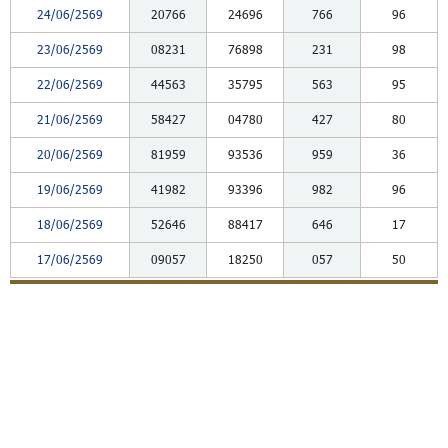
24/06/2569
20766
24696
766
96
23/06/2569
08231
76898
231
98
22/06/2569
44563
35795
563
95
21/06/2569
58427
04780
427
80
20/06/2569
81959
93536
959
36
19/06/2569
41982
93396
982
96
18/06/2569
52646
88417
646
17
17/06/2569
09057
18250
057
50