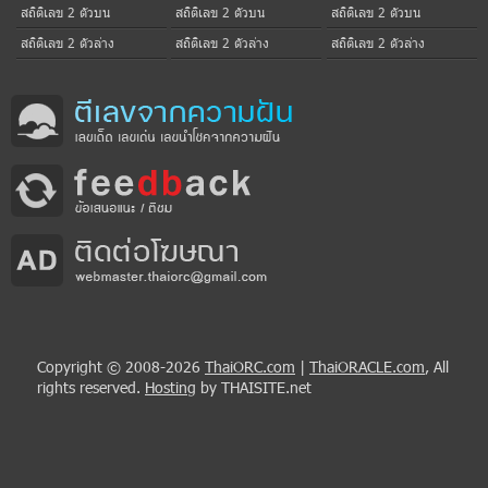
สถิติเลข 2 ตัวบน
สถิติเลข 2 ตัวบน
สถิติเลข 2 ตัวบน
สถิติเลข 2 ตัวล่าง
สถิติเลข 2 ตัวล่าง
สถิติเลข 2 ตัวล่าง
Copyright © 2008-2026
ThaiORC.com
|
ThaiORACLE.com
, All
rights reserved.
Hosting
by THAISITE.net