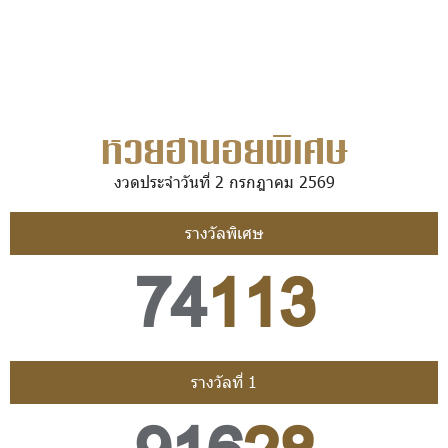
หวยฮานอยพิเศษ
งวดประจำวันที่ 2 กรกฎาคม 2569
รางวัลพิเศษ
74
113
รางวัลที่ 1