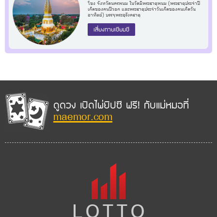
โขง จังหวัดนครพนม ในวัดมีพระธาตุพนม (พระธาตุประจำปี
เกิดของคนปีวอก และพระธาตุประจำวันเกิดของคนเกิดวัน
อาทิตย์) บรรจุพระอุรังคธาตุ
เสี่ยงทายเซียมซี
ดูดวง เปิดไพ่ยิปซี ฟรี! กับแม่หมอที่
maemor.com