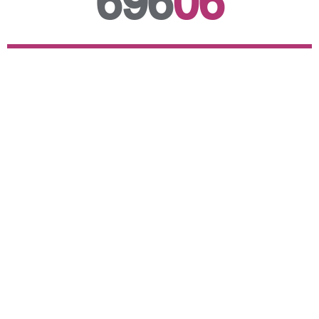
696
06