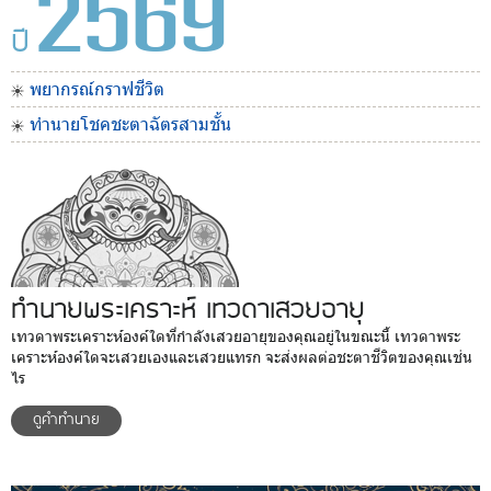
2569
ปี
พยากรณ์กราฟชีวิต
ทำนายโชคชะตาฉัตรสามชั้น
ทำนายพระเคราะห์ เทวดาเสวยอายุ
เทวดาพระเคราะห์องค์ใดที่กำลังเสวยอายุของคุณอยู่ในขณะนี้ เทวดาพระ
เคราะห์องค์ใดจะเสวยเองและเสวยแทรก จะส่งผลต่อชะตาชีวิตของคุณเช่น
ไร
ดูคำทำนาย