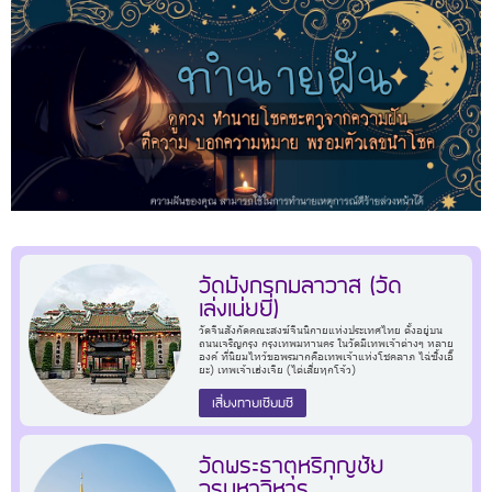
วัดมังกรกมลาวาส (วัด
เล่งเน่ยยี่)
วัดจีนสังกัดคณะสงฆ์จีนนิกายแห่งประเทศไทย ตั้งอยู่บน
ถนนเจริญกรุง กรุงเทพมหานคร ในวัดมีเทพเจ้าต่างๆ หลาย
องค์ ที่นิยมไหว้ขอพรมากคือเทพเจ้าแห่งโชคลาภ ไฉ่ซิ้งเอี๊
ยะ) เทพเจ้าเฮ่งเจีย (ไต่เสี่ยหุกโจ้ว)
เสี่ยงทายเซียมซี
วัดพระธาตุหริภุญชัย
วรมหาวิหาร