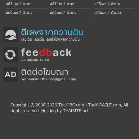
สถิติเลข 2 ตัวบน
สถิติเลข 2 ตัวบน
สถิติเลข 2 ตัวบน
สถิติเลข 2 ตัวล่าง
สถิติเลข 2 ตัวล่าง
สถิติเลข 2 ตัวล่าง
Copyright © 2008-2026
ThaiORC.com
|
ThaiORACLE.com
, All
rights reserved.
Hosting
by THAISITE.net