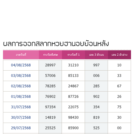
ผลการออกสลากหวยฮานอยย้อนหลัง
งวดวันที่
รางวัลพิเศษ
รางวัลที่ 1
เลข 3 ตัวบน
เลข 2 ตัวล่าง
04/08/2568
28997
31210
997
10
03/08/2568
57006
85133
006
33
02/08/2568
78285
24867
285
67
01/08/2568
76902
87726
902
26
31/07/2568
97354
22075
354
75
30/07/2568
14819
98430
819
30
29/07/2568
25525
85900
525
00