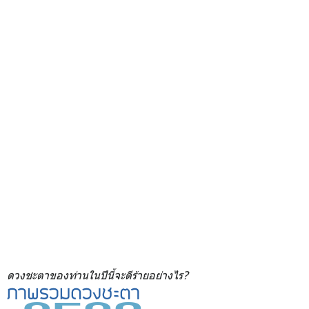
ดวงชะตาของท่านในปีนี้จะดีร้ายอย่างไร?
ภาพรวมดวงชะตา