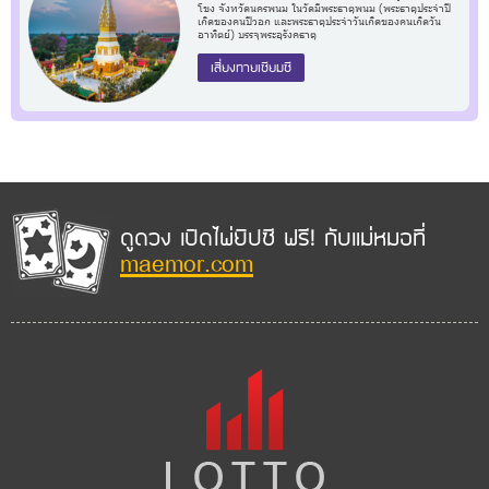
โขง จังหวัดนครพนม ในวัดมีพระธาตุพนม (พระธาตุประจำปี
เกิดของคนปีวอก และพระธาตุประจำวันเกิดของคนเกิดวัน
อาทิตย์) บรรจุพระอุรังคธาตุ
เสี่ยงทายเซียมซี
ดูดวง เปิดไพ่ยิปซี ฟรี! กับแม่หมอที่
maemor.com