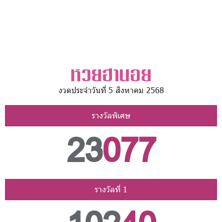
หวยฮานอย
งวดประจำวันที่ 5 สิงหาคม 2568
รางวัลพิเศษ
23
077
รางวัลที่ 1