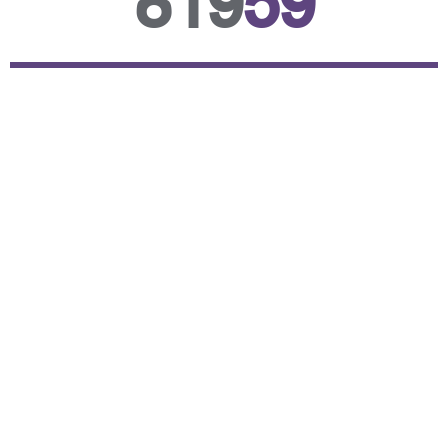
819
59