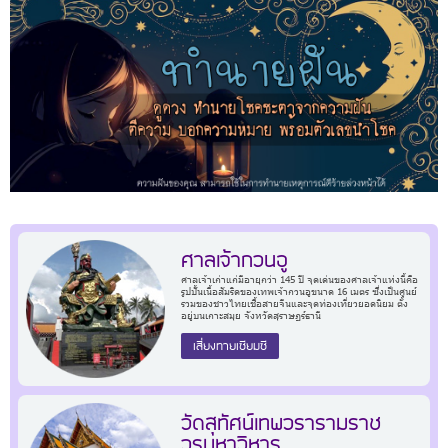
ศาลเจ้ากวนอู
ศาลเจ้าเก่าแก่มีอายุกว่า 145 ปี จุดเด่นของศาลเจ้าแห่งนี้คือ
รูปปั้นเนื้อสัมริดของเทพเจ้ากวนอูขนาด 16 เมตร ซึ่งเป็นศูนย์
รวมของชาวไทยเชื้อสายจีนและจุดท่องเที่ยวยอดนิยม ตั้ง
อยู่บนเกาะสมุย จังหวัดสุราษฏร์ธานี
เสี่ยงทายเซียมซี
วัดสุทัศน์เทพวรารามราช
วรมหาวิหาร