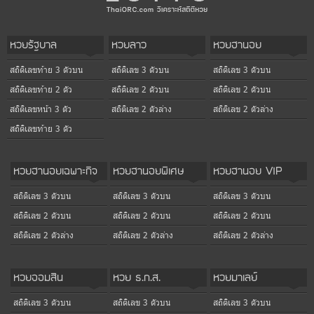
หวยรัฐบาล
หวยลาว
หวยฮานอย
สถิติเลขท้าย 3 ตัวบน
สถิติเลข 3 ตัวบน
สถิติเลข 3 ตัวบน
สถิติเลขท้าย 2 ตัว
สถิติเลข 2 ตัวบน
สถิติเลข 2 ตัวบน
สถิติเลขหน้า 3 ตัว
สถิติเลข 2 ตัวล่าง
สถิติเลข 2 ตัวล่าง
สถิติเลขท้าย 3 ตัว
หวยฮานอยเฉพาะกิจ
หวยฮานอยพิเศษ
หวยฮานอย VIP
สถิติเลข 3 ตัวบน
สถิติเลข 3 ตัวบน
สถิติเลข 3 ตัวบน
สถิติเลข 2 ตัวบน
สถิติเลข 2 ตัวบน
สถิติเลข 2 ตัวบน
สถิติเลข 2 ตัวล่าง
สถิติเลข 2 ตัวล่าง
สถิติเลข 2 ตัวล่าง
หวยออมสิน
หวย ธ.ก.ส.
หวยมาเลย์
สถิติเลข 3 ตัวบน
สถิติเลข 3 ตัวบน
สถิติเลข 3 ตัวบน