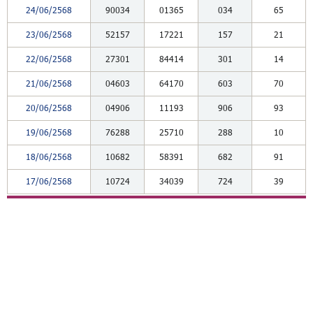
24/06/2568
90034
01365
034
65
23/06/2568
52157
17221
157
21
22/06/2568
27301
84414
301
14
21/06/2568
04603
64170
603
70
20/06/2568
04906
11193
906
93
19/06/2568
76288
25710
288
10
18/06/2568
10682
58391
682
91
17/06/2568
10724
34039
724
39